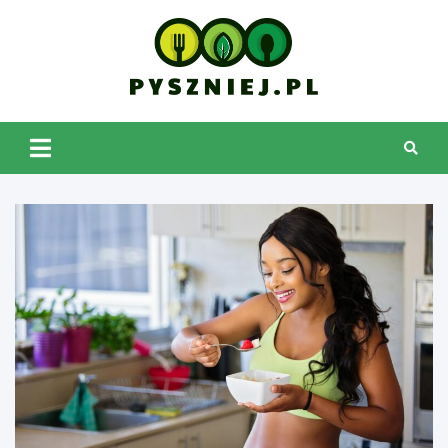
Skip
to
content
pyszniej.pl