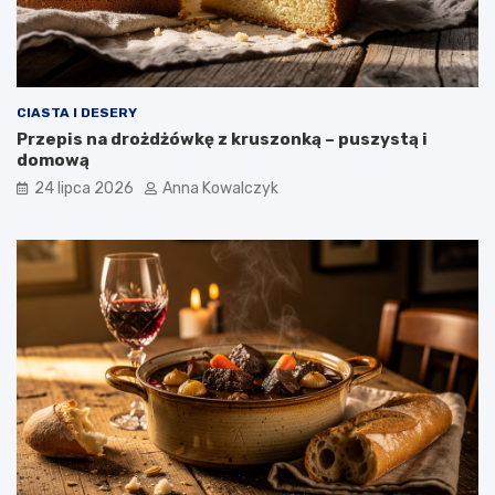
CIASTA I DESERY
Przepis na drożdżówkę z kruszonką – puszystą i
domową
24 lipca 2026
Anna Kowalczyk