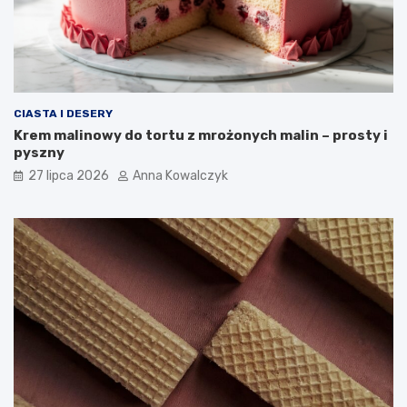
CIASTA I DESERY
Krem malinowy do tortu z mrożonych malin – prosty i
pyszny
27 lipca 2026
Anna Kowalczyk