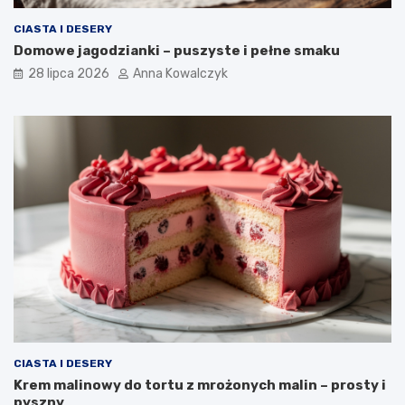
CIASTA I DESERY
Domowe jagodzianki – puszyste i pełne smaku
28 lipca 2026
Anna Kowalczyk
CIASTA I DESERY
Krem malinowy do tortu z mrożonych malin – prosty i
pyszny