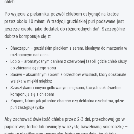
chleb:
Po wyjęciu z piekarnika, pozwól chlebom ostygnąć na kratce
przez około 10 minut. W tradycji gruzińskiej puri podawane jest
jeszcze ciepłe, jako dodatek do różnorodnych dań. Szczególnie
dobrze komponuje się z:
Chaczapuri – gruzińskim plackiem z serem, idealnym do maczania w
roztopionym nadzieniu
Lobio – aromatycznym daniem z czerwonej fasoli, gdzie chleb służy
do zbierania gęstego sosu
Saciwi – aksamitnym sosem z orzechów włoskich, który doskonale
wsiąka w miękki miękisz
Szaszłykami i innymi grillowanymi mięsami, których soki świetnie
komponują się z chlebem
Zupami, takimi jak pikantne charcho czy delikatna czichirtma, gdzie
puri zastępuje łyżkę
Aby zachować świeżość chleba przez 2-3 dni, przechowuj go w
papierowej torbie lub owinięty w czystą bawełnianą ściereczkę –