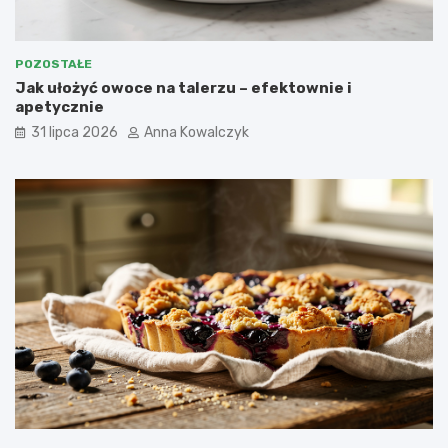
POZOSTAŁE
Jak ułożyć owoce na talerzu – efektownie i
apetycznie
31 lipca 2026
Anna Kowalczyk