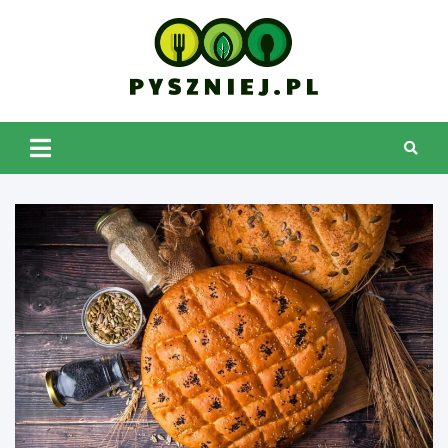
Skip
to
content
pyszniej.pl