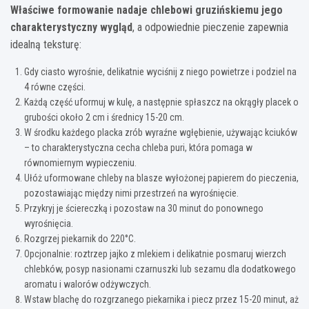
Właściwe formowanie nadaje chlebowi gruzińskiemu jego
charakterystyczny wygląd
, a odpowiednie pieczenie zapewnia
idealną teksturę:
Gdy ciasto wyrośnie, delikatnie wyciśnij z niego powietrze i podziel na
4 równe części.
Każdą część uformuj w kulę, a następnie spłaszcz na okrągły placek o
grubości około 2 cm i średnicy 15-20 cm.
W środku każdego placka zrób wyraźne wgłębienie, używając kciuków
– to charakterystyczna cecha chleba puri, która pomaga w
równomiernym wypieczeniu.
Ułóż uformowane chleby na blasze wyłożonej papierem do pieczenia,
pozostawiając między nimi przestrzeń na wyrośnięcie.
Przykryj je ściereczką i pozostaw na 30 minut do ponownego
wyrośnięcia.
Rozgrzej piekarnik do 220°C.
Opcjonalnie: roztrzep jajko z mlekiem i delikatnie posmaruj wierzch
chlebków, posyp nasionami czarnuszki lub sezamu dla dodatkowego
aromatu i walorów odżywczych.
Wstaw blachę do rozgrzanego piekarnika i piecz przez 15-20 minut, aż