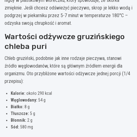
nigdy w plastikowym woreczku, który spowoduje, że skórka
zmięknie. Jeśli chcesz odświeżyć pieczywo, skrop je lekko wodą i
podgrzej w piekarniku przez 5-7 minut w temperaturze 180°C –
odzyska swoją chrupkość i aromat.
Wartości odżywcze gruzińskiego
chleba puri
Chleb gruziński, podobnie jak inne rodzaje pieczywa, stanowi
źródło węglowodanów, które są głównym źródłem energii dla
organizmu. Oto przybliżone wartości odżywcze jednej porcji (1/4
przepisu):
Kalorie:
około 290 kcal
Węglowodany:
54 g
Białko:
8 g
Tłuszcze:
5 g
Błonnik:
2 g
Sód:
580 mg