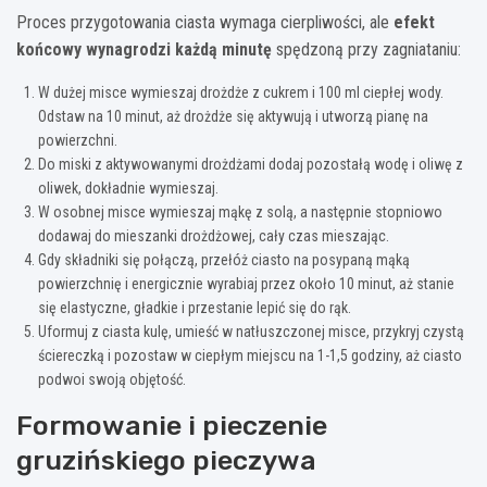
Proces przygotowania ciasta wymaga cierpliwości, ale
efekt
końcowy wynagrodzi każdą minutę
spędzoną przy zagniataniu:
W dużej misce wymieszaj drożdże z cukrem i 100 ml ciepłej wody.
Odstaw na 10 minut, aż drożdże się aktywują i utworzą pianę na
powierzchni.
Do miski z aktywowanymi drożdżami dodaj pozostałą wodę i oliwę z
oliwek, dokładnie wymieszaj.
W osobnej misce wymieszaj mąkę z solą, a następnie stopniowo
dodawaj do mieszanki drożdżowej, cały czas mieszając.
Gdy składniki się połączą, przełóż ciasto na posypaną mąką
powierzchnię i energicznie wyrabiaj przez około 10 minut, aż stanie
się elastyczne, gładkie i przestanie lepić się do rąk.
Uformuj z ciasta kulę, umieść w natłuszczonej misce, przykryj czystą
ściereczką i pozostaw w ciepłym miejscu na 1-1,5 godziny, aż ciasto
podwoi swoją objętość.
Formowanie i pieczenie
gruzińskiego pieczywa