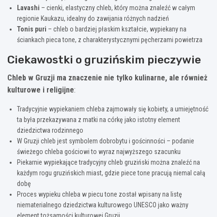
Lavashi
– cienki, elastyczny chleb, który można znaleźć w całym
regionie Kaukazu, idealny do zawijania różnych nadzień
Tonis puri
– chleb o bardziej płaskim kształcie, wypiekany na
ściankach pieca tone, z charakterystycznymi pęcherzami powietrza
Ciekawostki o gruzińskim pieczywie
Chleb w Gruzji ma znaczenie nie tylko kulinarne, ale również
kulturowe i religijne
:
Tradycyjnie wypiekaniem chleba zajmowały się kobiety, a umiejętność
ta była przekazywana z matki na córkę jako istotny element
dziedzictwa rodzinnego
W Gruzji chleb jest symbolem dobrobytu i gościnności – podanie
świeżego chleba gościowi to wyraz najwyższego szacunku
Piekarnie wypiekające tradycyjny chleb gruziński można znaleźć na
każdym rogu gruzińskich miast, gdzie piece tone pracują niemal całą
dobę
Proces wypieku chleba w piecu tone został wpisany na listę
niematerialnego dziedzictwa kulturowego UNESCO jako ważny
element tożsamości kulturowej Gruzji