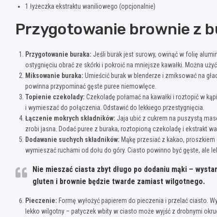
1 łyżeczka ekstraktu waniliowego (opcjonalnie)
Przygotowanie brownie z b
Przygotowanie buraka:
Jeśli burak jest surowy, owinąć w folię alumi
ostygnięciu obrać ze skórki i pokroić na mniejsze kawałki. Można uż
Miksowanie buraka:
Umieścić burak w blenderze i zmiksować na gładk
powinna przypominać gęste puree niemowlęce.
Topienie czekolady:
Czekoladę połamać na kawałki i roztopić w kąpi
i wymieszać do połączenia. Odstawić do lekkiego przestygnięcia.
Łączenie mokrych składników:
Jaja ubić z cukrem na puszystą mas
zrobi jasna. Dodać puree z buraka, roztopioną czekoladę i ekstrakt w
Dodawanie suchych składników:
Mąkę przesiać z kakao, proszkiem d
wymieszać ruchami od dołu do góry. Ciasto powinno być gęste, ale lekk
Nie mieszać ciasta zbyt długo po dodaniu mąki – wyst
gluten i brownie będzie twarde zamiast wilgotnego.
Pieczenie:
Formę wyłożyć papierem do pieczenia i przelać ciasto. 
lekko wilgotny – patyczek wbity w ciasto może wyjść z drobnymi okru