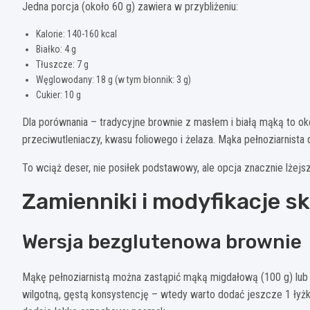
Jedna porcja (około 60 g) zawiera w przybliżeniu:
Kalorie: 140-160 kcal
Białko: 4 g
Tłuszcze: 7 g
Węglowodany: 18 g (w tym błonnik: 3 g)
Cukier: 10 g
Dla porównania – tradycyjne brownie z masłem i białą mąką to ok
przeciwutleniaczy, kwasu foliowego i żelaza. Mąka pełnoziarnista d
To wciąż deser, nie posiłek podstawowy, ale opcja znacznie lżejs
Zamienniki i modyfikacje s
Wersja bezglutenowa brownie
Mąkę pełnoziarnistą można zastąpić mąką migdałową (100 g) lu
wilgotną, gęstą konsystencję – wtedy warto dodać jeszcze 1 łyżkę