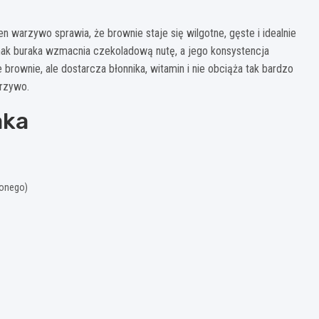
en warzywo sprawia, że brownie staje się wilgotne, gęste i idealnie
smak buraka wzmacnia czekoladową nutę, a jego konsystencja
 brownie, ale dostarcza błonnika, witamin i nie obciąża tak bardzo
arzywo.
aka
zonego)