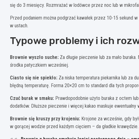
się do 3 miesięcy. Rozmrażać w lodówce przez noc lub w mikrof
Przed podaniem można podgrzać kawałek przez 10-15 sekund w mi
w ustach.
Typowe problemy i ich rozw
Brownie wyszło suche:
Za długie pieczenie lub za mało buraka.
środka patyczkiem wcześniej.
Ciasto się nie spiekło:
Za niska temperatura piekarnika lub za d
błędną temperaturę. Forma 20×20 cm to standard dla tych proporc
Czuć burak w smaku:
Prawdopodobnie użyto buraka z octem lub 
dodatków. Dłuższe pieczenie i więcej kakao maskuje ewentualny
Brownie się kruszy przy krojeniu:
Krojone za wcześnie, gdy by
w gorącej wodzie przed każdym cięciem – da gładkie krawędzie.