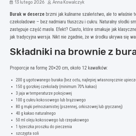
13 lutego 2026
Anna Kowalczyk
Burak w deserze
brzmi jak kulinarne szaleństwo, ale to właśnie t
czekoladowe – bez nadmiaru tłuszczu i cukru. Naturalny słodki 
zastępuje część masła. Efekt? Ciasto, które smakuje jak klasyczne
jak tradycyjna wersja. Nikt nie zgadnie, że w środku ukrywa się w
Składniki na brownie z bur
Proporcje na formę 20×20 cm, około 12 kawałków:
200 g ugotowanego buraka (bez octu, najlepiej własnoręcznie upiec
150 g gorzkiej czekolady (minimum 70% kakao)
3 jaja w temperaturze pokojowej
100 g cukru kokosowego lub brązowego
80 g mąki pełnoziarnistej (pszennej, orkiszowej lub gryczanej)
40 g kakao naturalnego
50 ml oleju kokosowego lub rzepakowego
1 łyżeczka proszku do pieczenia
szczypta soli