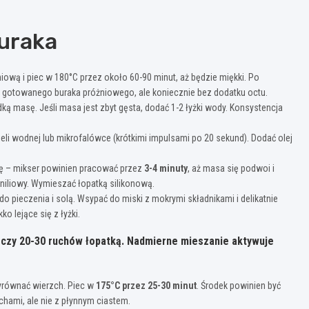
uraka
niową i piec w 180°C przez około 60-90 minut, aż będzie miękki. Po
yć gotowanego buraka próżniowego, ale koniecznie bez dodatku octu.
ą masę. Jeśli masa jest zbyt gęsta, dodać 1-2 łyżki wody. Konsystencja
eli wodnej lub mikrofalówce (krótkimi impulsami po 20 sekund). Dodać olej
ę – mikser powinien pracować przez
3-4 minuty
, aż masa się podwoi i
aniliowy. Wymieszać łopatką silikonową.
o pieczenia i solą. Wsypać do miski z mokrymi składnikami i delikatnie
o lejące się z łyżki.
arczy 20-30 ruchów łopatką. Nadmierne mieszanie aktywuje
Wyrównać wierzch. Piec w
175°C przez 25-30 minut
. Środek powinien być
chami, ale nie z płynnym ciastem.