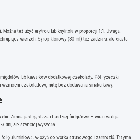
Można też użyć erytrolu lub ksylitolu w proporcji 1:1. Uwaga:
chrupiący wierzch. Syrop klonowy (80 ml) też zadziała, ale ciasto
migdałów lub kawałków dodatkowej czekolady. Pół łyżeczki
ku wzmocni czekoladową nutę bez dodawania smaku kawy.
e
5 dni
. Zimne jest gęstsze i bardziej fudge’owe – wielu woli je
3 dni, ale szybciej wysycha.
 folię aluminiową, włożyć do worka strunowego i zamrozić. Trzyma