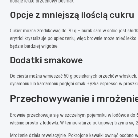
dodaje lekko orzechowy posmak.
Opcje z mniejszą ilością cukru
Cukier można zredukować do 70 g – burak sam w sobie jest słodki. 
erytriol krystalizuje po upieczeniu, więc brownie może mieć lekko 
będzie bardziej wilgotne.
Dodatki smakowe
Do ciasta można wmieszać 50 g posiekanych orzechów włoskich, 
cynamonu lub kardamonu pogłębi smak. Łyżka espresso w prosz
Przechowywanie i mrożeni
Brownie przechowuje się w szczelnym pojemniku w lodówce do
właśnie prosto z lodówki. W temperaturze pokojowej trzyma się 2-
Mrożenie działa rewelacyjnie. Pokrojone kawałki owinąć osobno w