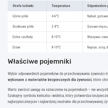
Strefa lodówki
Temperatura
Odpowiednie 
Górne półki
4-6°C
Nabiał, gotowe
Środkowe półki
2-4°C
Surowe mięso,
Dolne szuflady
8-10°C
Warzywa i ow
Drzwi
8-10°C
Napoje, sosy, 
Właściwe pojemniki
Wybór odpowiednich pojemników do przechowywania żywności 
wykonane z materiałów bezpiecznych dla żywności
, które ch
Warto zwrócić uwagę na oznaczenia na pojemnikach – nie wszystk
Szukajmy symbolu kieliszka i widelca, który potwierdza bezpiecze
najbezpieczniejsze i najbardziej neutralne dla przechowywanej ży