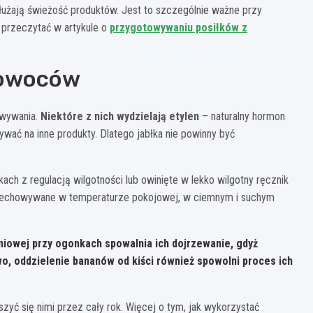
użają świeżość produktów. Jest to szczególnie ważne przy
 przeczytać w artykule o
przygotowywaniu posiłków z
 owoców
owywania.
Niektóre z nich wydzielają etylen
– naturalny hormon
wać na inne produkty. Dlatego jabłka nie powinny być
ch z regulacją wilgotności lub owinięte w lekko wilgotny ręcznik
przechowywane w temperaturze pokojowej, w ciemnym i suchym
niowej przy ogonkach spowalnia ich dojrzewanie, gdyż
o, oddzielenie bananów od kiści również spowolni proces ich
ć się nimi przez cały rok. Więcej o tym, jak wykorzystać