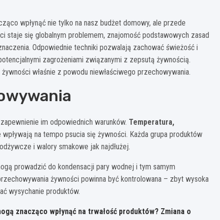
ząco wpłynąć nie tylko na nasz budżet domowy, ale przede
ci staje się globalnym problemem, znajomość podstawowych zasad
aczenia. Odpowiednie techniki pozwalają zachować świeżość i
potencjalnymi zagrożeniami związanymi z zepsutą żywnością.
ej żywności właśnie z powodu niewłaściwego przechowywania.
howywania
 zapewnienie im odpowiednich warunków.
Temperatura,
re wpływają na tempo psucia się żywności. Każda grupa produktów
dżywcze i walory smakowe jak najdłużej.
mogą prowadzić do kondensacji pary wodnej i tym samym
h przechowywania żywności powinna być kontrolowana – zbyt wysoka
ać wysychanie produktów.
 mogą znacząco wpłynąć na trwałość produktów? Zmiana o