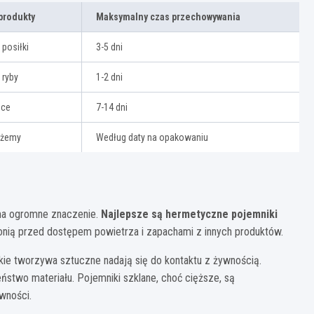
produkty
Maksymalny czas przechowywania
 posiłki
3-5 dni
 ryby
1-2 dni
oce
7-14 dni
dżemy
Według daty na opakowaniu
ma ogromne znaczenie.
Najlepsze są hermetyczne pojemniki
ronią przed dostępem powietrza i zapachami z innych produktów.
ie tworzywa sztuczne nadają się do kontaktu z żywnością.
ństwo materiału. Pojemniki szklane, choć cięższe, są
wności.