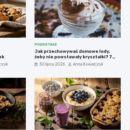
POZOSTAŁE
Jak przechowywać domowe lody,
ek
żeby nie powstawały kryształki? 7
najważniejszych zasad.
czyk
30 lipca 2026
Anna Kowalczyk