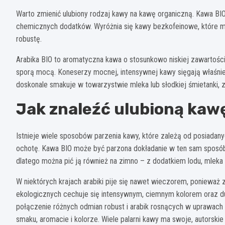
Warto zmienić ulubiony rodzaj kawy na kawę organiczną. Kawa BI
chemicznych dodatków. Wyróżnia się kawy bezkofeinowe, które moż
robustę.
Arabika BIO to aromatyczna kawa o stosunkowo niskiej zawartośc
sporą mocą. Koneserzy mocnej, intensywnej kawy sięgają właśnie
doskonale smakuje w towarzystwie mleka lub słodkiej śmietanki, z
Jak znaleźć ulubioną kaw
Istnieje wiele sposobów parzenia kawy, które zależą od posiadany
ochotę. Kawa BIO może być parzona dokładanie w ten sam sposób
dlatego można pić ją również na zimno – z dodatkiem lodu, mleka 
W niektórych krajach arabiki pije się nawet wieczorem, ponieważ 
ekologicznych cechuje się intensywnym, ciemnym kolorem oraz d
połączenie różnych odmian robust i arabik rosnących w uprawach
smaku, aromacie i kolorze. Wiele palarni kawy ma swoje, autors