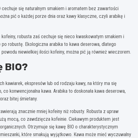
O cechuje się naturalnym smakiem i aromatem bez zawartości
na pić o każdej porze dnia oraz kawy klasyczne, czyli arabikę i
i kofeiny, robusta zaś cechuje się nieco kwaskowatym smakiem i
 po robustę. Ekologiczna arabika to kawa deserowa, dlatego
 powodu niewielkiej ilości kofeiny, można pić ją również wieczorem.
ę BIO?
ch kawiarek, ekspresów lub od rodzaju kawy, na który ma się
, co konwencjonalna kawa. Arabika to doskonała kawa deserowa,
oraz bitej śmietany.
zawierają znacznie mniej kofeiny niż robusty. Robusta z upraw
użą mocą, co zawdzięcza kofeinie. Ciekawym produktem jest
 organicznych. Otrzymuje się kawę BIO o charakterystycznym
kie mieszanki, które smakują wyjątkowo. Kawa może mieć wyczuwalny