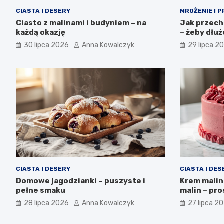
CIASTA I DESERY
MROŻENIE I 
Ciasto z malinami i budyniem – na
Jak przech
każdą okazję
– żeby dłu
30 lipca 2026
Anna Kowalczyk
29 lipca 2
CIASTA I DESERY
CIASTA I DES
Domowe jagodzianki – puszyste i
Krem malin
pełne smaku
malin – pro
28 lipca 2026
Anna Kowalczyk
27 lipca 2