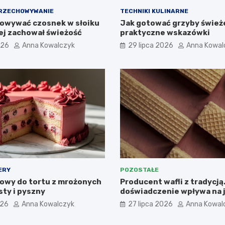
PRZECHOWYWANIE
TECHNIKI KULINARNE
owywać czosnek w słoiku
Jak gotować grzyby śwież
żej zachował świeżość
praktyczne wskazówki
026
Anna Kowalczyk
29 lipca 2026
Anna Kowal
ERY
POZOSTAŁE
owy do tortu z mrożonych
Producent wafli z tradycją
sty i pyszny
doświadczenie wpływa na 
produktów? Przykład ZPC 
026
Anna Kowalczyk
27 lipca 2026
Anna Kowal