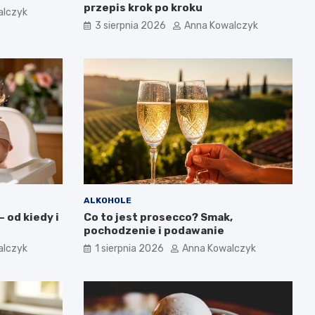
przepis krok po kroku
alczyk
3 sierpnia 2026
Anna Kowalczyk
ALKOHOLE
 od kiedy i
Co to jest prosecco? Smak,
pochodzenie i podawanie
alczyk
1 sierpnia 2026
Anna Kowalczyk