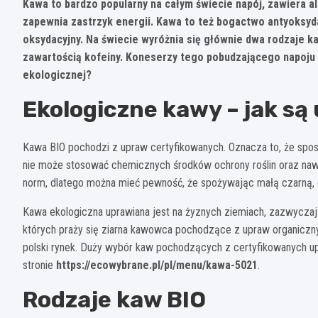
Kawa to bardzo popularny na całym świecie napój, zawiera al
zapewnia zastrzyk energii. Kawa to też bogactwo antyoksyd
oksydacyjny. Na świecie wyróżnia się głównie dwa rodzaje k
zawartością kofeiny. Koneserzy tego pobudzającego napoju d
ekologicznej?
Ekologiczne kawy – jak są
Kawa BIO pochodzi z upraw certyfikowanych. Oznacza to, że sposó
nie może stosować chemicznych środków ochrony roślin oraz n
norm, dlatego można mieć pewność, że spożywając małą czarną, ot
Kawa ekologiczna uprawiana jest na żyznych ziemiach, zazwyczaj z
których praży się ziarna kawowca pochodzące z upraw organicznych
polski rynek. Duży wybór kaw pochodzących z certyfikowanych u
stronie
https://ecowybrane.pl/pl/menu/kawa-5021
.
Rodzaje kaw BIO