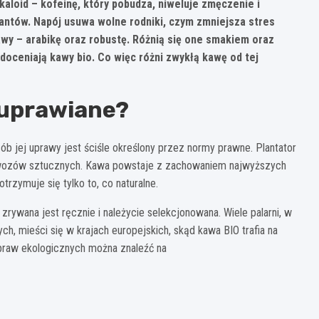
kaloid – kofeinę, który pobudza, niweluje zmęczenie i
antów. Napój usuwa wolne rodniki, czym zmniejsza stres
awy – arabikę oraz robustę. Różnią się one smakiem oraz
oceniają kawy bio. Co więc różni zwykłą kawę od tej
 uprawiane?
b jej uprawy jest ściśle określony przez normy prawne. Plantator
awozów sztucznych. Kawa powstaje z zachowaniem najwyższych
rzymuje się tylko to, co naturalne.
rywana jest ręcznie i należycie selekcjonowana. Wiele palarni, w
, mieści się w krajach europejskich, skąd kawa BIO trafia na
praw ekologicznych można znaleźć na