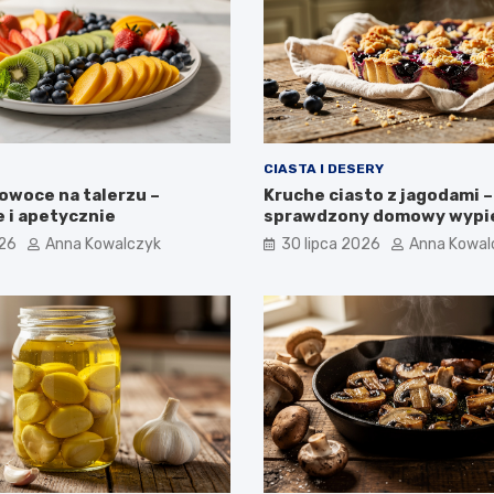
CIASTA I DESERY
owoce na talerzu –
Kruche ciasto z jagodami –
 i apetycznie
sprawdzony domowy wypi
026
Anna Kowalczyk
30 lipca 2026
Anna Kowal