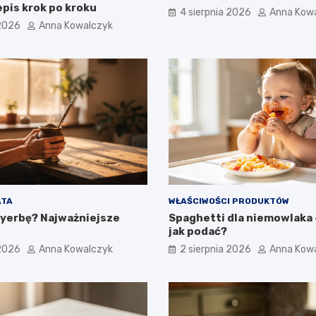
pis krok po kroku
4 sierpnia 2026
Anna Kow
 2026
Anna Kowalczyk
ATA
WŁAŚCIWOŚCI PRODUKTÓW
 yerbę? Najważniejsze
Spaghetti dla niemowlaka –
jak podać?
 2026
Anna Kowalczyk
2 sierpnia 2026
Anna Kow