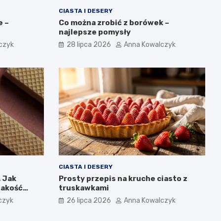
CIASTA I DESERY
e –
Co można zrobić z borówek –
najlepsze pomysły
czyk
28 lipca 2026
Anna Kowalczyk
CIASTA I DESERY
. Jak
Prosty przepis na kruche ciasto z
jakość
truskawkami
IGA
czyk
26 lipca 2026
Anna Kowalczyk