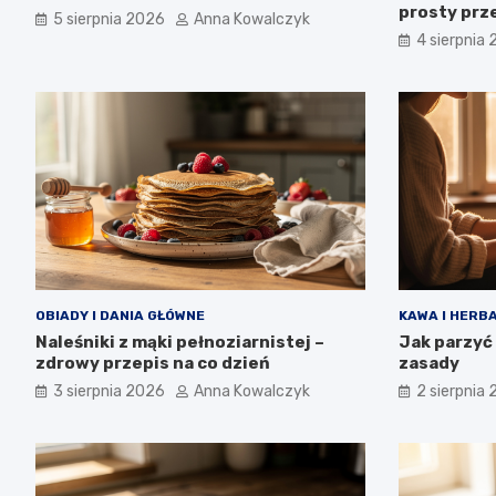
prosty prze
5 sierpnia 2026
Anna Kowalczyk
4 sierpnia
OBIADY I DANIA GŁÓWNE
KAWA I HERB
Naleśniki z mąki pełnoziarnistej –
Jak parzyć
zdrowy przepis na co dzień
zasady
3 sierpnia 2026
Anna Kowalczyk
2 sierpnia