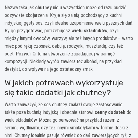
Nazwa taka jak
chutney
nie u wszystkich może od razu budzić
oczywiste skojarzenia. Kryje się za nią pochodzący z kuchni
indyjskiej gęsty sos, czyli idealne uzupełnienie wielu pysznych dań.
By go przygotować, potrzebujesz
wielu składników
, czyli
między innymi owoców, warzyw, ale też innych produktów – warto
mieć pod ręką czosnek, cebulę, rodzynki, musztardę, czy też
ocet. Pozwoli Ci to na stworzenie zapadającej w pamięć
kompozycji. Niekiedy wyrób zawiera też alkohol, na przykład
destylat, co wpływa na jego ostateczny smak.
W jakich potrawach wykorzystuje
się takie dodatki jak chutney?
Warto zauważyć, że sos chutney znalazł swoje zastosowanie
także poza kuchnią indyjską i obecnie stanowi
cenny dodatek
do
wielu składników. Można go serwować na przykład razem z
serami, wędlinami, czy też innymi smakołykami w formie deski z
nimi. Chutney idealnie pasuje również do dań zawierających ryż, z