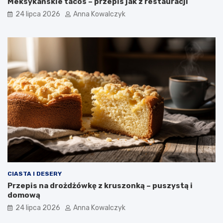
Meksykańskie tacos – przepis jak z restauracji
24 lipca 2026
Anna Kowalczyk
CIASTA I DESERY
Przepis na drożdżówkę z kruszonką – puszystą i
domową
24 lipca 2026
Anna Kowalczyk