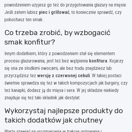
powodzeniem użyjesz go też do przygotowania glazury na mięsie.
Jeśli zatem lubisz
piec i grillować
, to koniecznie sprawdź, czy
pokochasz ten smak.
Co trzeba zrobić, by wzbogacić
smak konfitur?
Innym dodatkiem, który z powodzeniem stał się elementem
procesu glazurowania, jest też bez wątpienia
konfitura
. Kojarzy
się ona ze słodkimi owocami, ale bez trudu znajdziesz lub
przyrządzisz też
wersję z czerwonej cebuli
. W takiej postaci
świetnie sprawdza się też w takich kompozycjach jak burgery, czy
też kanapki, dodasz ją do mięsa i sera. W jej składzie niekiedy
znajduje się też taki składnik jak destylat.
Wykorzystaj najlepsze produkty do
takich dodatków jak chutney
Warto stawiać na urozmaicenia w trakcie gotowania i